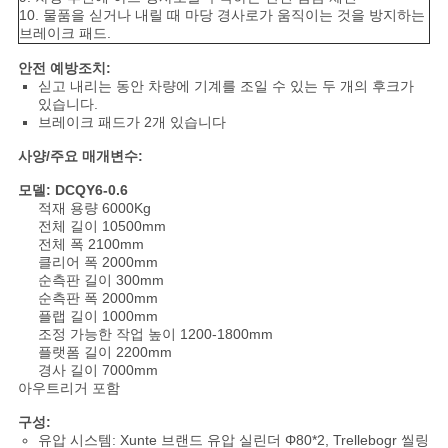
10. 물품을 싣거나 내릴 때 마당 경사로가 움직이는 것을 방지하는
브레이크 패드.
개
안전 예방조치:
싣고 내리는 동안 차량에 기계를 조일 수 있는 두 개의 후크가
인
있습니다.
브레이크 패드가 2개 있습니다
정
사양/주요 매개변수:
보
모델: DCQY6-0.6
적재 용량 6000Kg
보
전체 길이 10500mm
전체 폭 2100mm
호
클리어 폭 2000mm
순측판 길이 300mm
정
순측판 폭 2000mm
플랩 길이 1000mm
조정 가능한 작업 높이 1200-1800mm
책
플랫폼 길이 2200mm
경사 길이 7000mm
아우트리거 포함
구성:
유압 시스템: Xunte 브랜드 유압 실린더 Φ80*2, Trellebogr 씰링