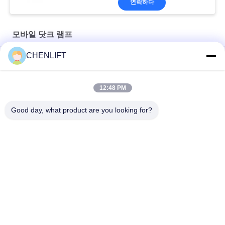
연락하다
모바일 닷크 램프
CHENLIFT
10톤 적재 용량 이동식 도크 램프, 컨테이너 하역 램프
큰 부하 용량 이동식 도크 램프
12:48 PM
8000Kg 용량 컨테이너 로딩 휴대용 도크 램프 수동 수압 전력
Good day, what product are you looking for?
모든
자체 추진 가위 리프
유압 리프트 플랫폼
트
모바일 가위 리프트
작은 가위 리프트
수직 승강장
항공 작업 플랫폼