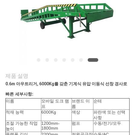
저
희
와
연
락
제품 설명
뉴
0.6m 아우트리거, 6000Kg를 갖춘 기계식 유압 이동식 선창 경사로
스
빠른 세부사항:
이름
모바일 도크 램
브랜드 이
순테
프
름
적재 능력
6000Kg
색상
파란색 또는 선택
인
사항
조절 가능한 작업
1200mm-
펌프
수동/전기/모두
용
1800mm
높이
플랫폼 길이
2200mm
전원공급장
수동/AC