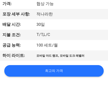
한
가격:
협상 가능
것
포장 세부 사항:
적나라한
배달 시간:
30일
공
장
T/T,L/C
지불 조건:
투
공급 능력:
100 세트/월
어
,
하이 라이트:
모바일 야드 램프
모바일 도크 레벨러
품
최고의 가격
질
관
리