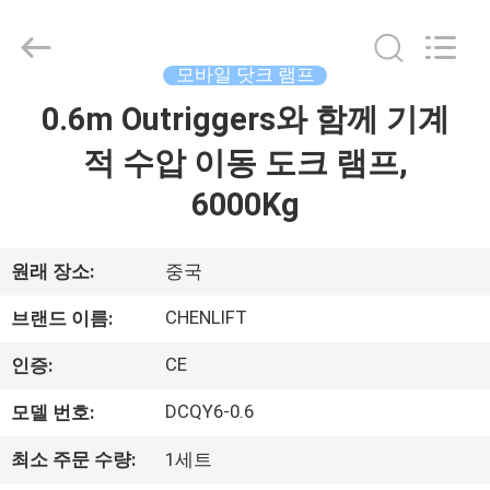
©
2014
-
2026
CHENLIFT
모바일 닷크 램프
(SUZHOU)
MACHINERY
0.6m Outriggers와 함께 기계
집
CO
LTD.
All
적 수압 이동 도크 램프,
Rights
Reserved.
제
6000Kg
품
원래 장소:
중국
우
CHENLIFT
브랜드 이름:
리
CE
인증:
에
DCQY6-0.6
모델 번호:
관
최소 주문 수량:
1세트