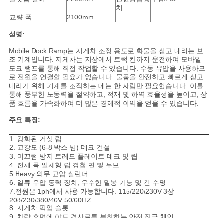
을
치
교량 폭
2100mm
요
설명:
청
Mobile Dock Ramp는 지게차 조정 용도로 화물을 싣고 내리는 보
조 기계입니다. 지게차는 지상에서 트럭 칸까지 운전하여 모바일
하
도크 램프를 통해 직접 작업할 수 있습니다. 수동 유압을 사용하므
로 전원을 연결할 필요가 없습니다. 물품을 안전하고 빠르게 싣고
십
내리기 위해 기계를 조작하는 데는 한 사람만 필요했습니다. 이를
통해 풍부한 노동력을 절약하고, 적재 및 하역 효율성을 높이고, 상
시
품 흐름을 가속화하여 더 많은 경제적 이익을 얻을 수 있습니다.
오
주요 특징:
1. 강화된 거싯 립
2. 고강도 (6-8 박스 빔) 데크 건설
사
3. 미끄럼 방지 트레드 플레이트 데크 및 립
4. 전체 폭 일체형 립 경첩 핀 및 튜브
이
5.Heavy 의무 고압 실린더
6. 일류 유압 동력 장치, 우수한 밀봉 기능 및 긴 수명
7.전원은 1ph에서 사용 가능합니다. 115/220/230V 3상
트
208/230/380/46V 50/60HZ
8. 지게차 픽업 슬롯
맵
9. 차량 후면에 야드 경사로를 부착하는 안전 잠금 체인