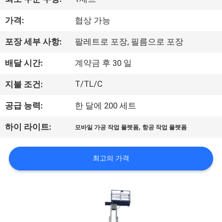
한
것
가격:
협상 가능
포장 세부 사항:
팔레트로 포장, 필름으로 포장
공
배달 시간:
계약금 후 30 일
장
T/TL/C
지불 조건:
투
공급 능력:
한 달에 200 세트
어
,
하이 라이트:
모바일 가공 작업 플랫폼
항공 작업 플랫폼
품
최고의 가격
질
관
리