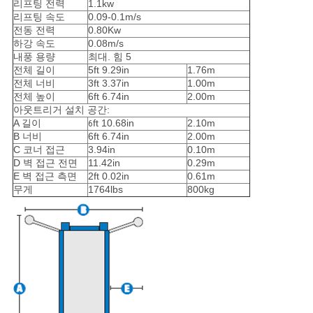
리프팅 전력
1.1kw
리프팅 속도
0.09-0.1m/s
전동 전력
0.80Kw
하강 속도
0.08m/s
내풍 용량
최대. 힘 5
전체 길이
5ft 9.29in
1.76m
전체 너비
3ft 3.37in
1.00m
전체 높이
6ft 6.74in
2.00m
아웃트리거 설치 공간:
A 길이
ft 10.68in
2.10m
6
B 너비
6ft 6.74in
2.00m
C 코너 접근
3.94in
0.10m
D 벽 접근 전면
11.42in
0.29m
E 벽 접근 측면
2ft 0.02in
0.61m
무게
1764lbs
800kg