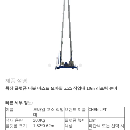
저
희
와
연
락
뉴
제품 설명
스
확장 플랫폼 더블 마스트 모바일 고소 작업대 10m 리프팅 높이
빠른 세부 정보:
인
이름
모바일 고소 작업
브랜드 이름
CHEN LIFT
대
용
적재 용량
200Kg
플랫폼 높이
10m
플랫폼 크기
1.52*0.62m
색상
파란색 또는 선택 사