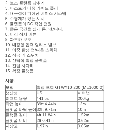
2. 보조 플랫폼 낮추기
3. 마스트의 다중 가이드 풀리
4. 내구성이 뛰어난 베이스 시스템
개
5. 수평계가 있는 섀시
6. 플랫폼의 DC 작업 전원
인
7. 좁은 공간을 쉽게 통과합니다.
8. 비상 정지 버튼
정
9. 과부하 보호
10. 내장형 압력 릴리스 밸브
11. 이중 활성 업/다운 스위치
보
12. 잠금 키 스위치
13. 선택적 확장 플랫폼
보
14. 진입 사다리
15. 확장 플랫폼
호
사양:
정
모델
확장 포함 GTWY10-200 (ME1000-2)
생산성
US
미터법
책
리프트 용량
441lbs
200kg
작업 높이
39ft 4.44in
12m
플랫폼 바닥 높이
32ft 9.71in
10m
플랫폼 길이
4ft 11.84in
1.52m
플랫폼 너비
2ft 0.41in
0.62m
지상고
1.97in
0.05m