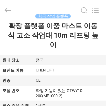
©
2014
-
2026
CHENLIFT
항공 작업 플랫폼
(SUZHOU)
MACHINERY
확장 플랫폼 이중 마스트 이동
집
CO
LTD.
All
식 고소 작업대 10m 리프팅 높
Rights
Reserved.
제
이
품
원래 장소:
중국
우
CHEN LIFT
브랜드 이름:
리
CE
인증:
에
모델 번호:
확장 기능이 있는 GTWY10-
관
200(ME1000-2)
최소 주문 수량:
1세트