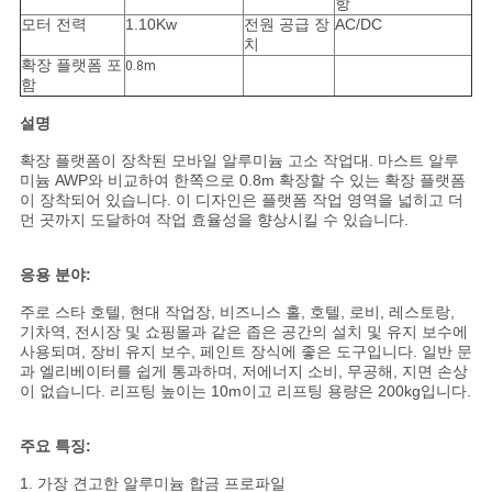
항
을
모터 전력
1.10Kw
전원 공급 장
AC/DC
치
요
확장 플랫폼 포
0.8m
함
청
설명
하
확장 플랫폼이 장착된 모바일 알루미늄 고소 작업대. 마스트 알루
미늄 AWP와 비교하여 한쪽으로 0.8m 확장할 수 있는 확장 플랫폼
십
이 장착되어 있습니다. 이 디자인은 플랫폼 작업 영역을 넓히고 더
먼 곳까지 도달하여 작업 효율성을 향상시킬 수 있습니다.
시
오
응용 분야:
주로 스타 호텔, 현대 작업장, 비즈니스 홀, 호텔, 로비, 레스토랑,
기차역, 전시장 및 쇼핑몰과 같은 좁은 공간의 설치 및 유지 보수에
사
사용되며, 장비 유지 보수, 페인트 장식에 좋은 도구입니다. 일반 문
과 엘리베이터를 쉽게 통과하며, 저에너지 소비, 무공해, 지면 손상
이
이 없습니다. 리프팅 높이는 10m이고 리프팅 용량은 200kg입니다.
트
주요 특징:
맵
1. 가장 견고한 알루미늄 합금 프로파일