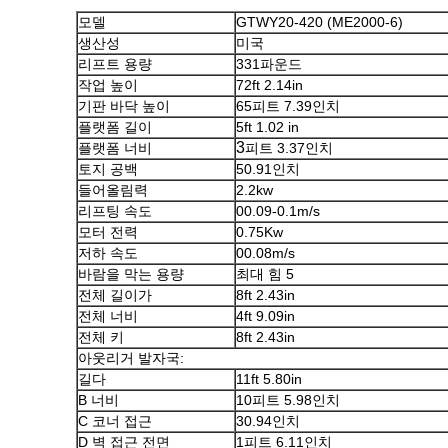
모델
GTWY20-420 (ME2000-6)
생산성
미국
리프트 용량
331파운드
작업 높이
72ft 2.14in
기판 바닥 높이
65피트 7.39인치
플랫폼 길이
5ft 1.02 in
3
플랫폼 너비
피트 3.37인치
토지 공백
50.91인치
들어올림력
2.2kw
리프팅 속도
00.09-0.1m/s
모터 전력
0.75Kw
저하 속도
00.08m/s
바람을 막는 용량
최대 힘 5
전체 길이가
8ft 2.43in
전체 너비
4ft 9.09in
전체 키
8ft 2.43in
아웃리거 발자국:
길다
11ft 5.80in
B 너비
10피트 5.98인치
C 코너 접근
30.94인치
D 벽 접근 전면
1피트 6.11인치