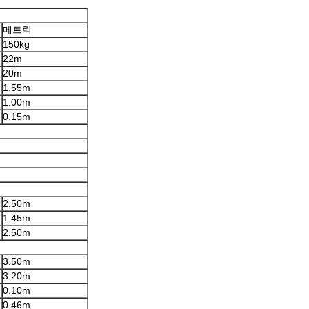
메트릭
150kg
22m
20m
1.55m
1.00m
0.15m
2.50m
1.45m
2.50m
3.50m
3.20m
0.10m
0.46m