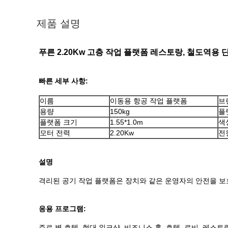
제품 설명
푸른 2.20Kw 고층 작업 플랫폼 레스토랑, 철도역용 
빠른 세부 사항:
이름
이동용 항공 작업 플랫폼
브
용량
150kg
플
플랫폼 크기
1.55*1.0m
색
모터 전력
2.20Kw
전
설명
격리된 공기 작업 플랫폼은 장치와 같은 운영자의 안전을 보
응용 프로그램:
주로 별 호텔, 현대 워크샵, 비즈니스 홀, 호텔, 로비, 레