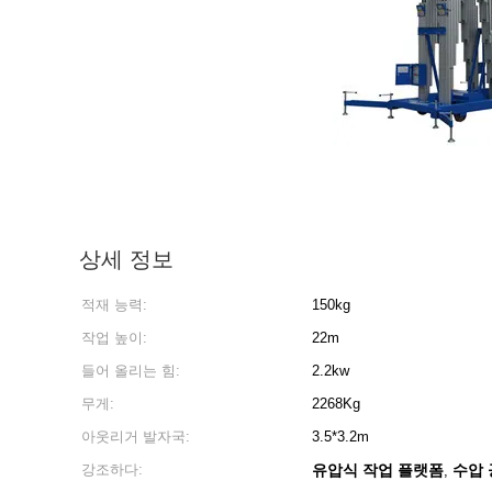
상세 정보
적재 능력:
150kg
작업 높이:
22m
들어 올리는 힘:
2.2kw
무게:
2268Kg
아웃리거 발자국:
3.5*3.2m
강조하다:
유압식 작업 플랫폼
수압 
,