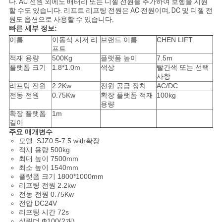
다. AC 전원 외에도 배터리 또는 디젤 전원을 추가하여 보행을 지원
을
할 수도 있습니다. 리프트 리프팅 전원은 AC 전원이며, DC 및 디젤 전
원도 옵션으로 사용할 수 있습니다.
요
빠른 세부 정보:
이름
이동식 시저 리
브랜드 이름
CHEN LIFT
청
프트
적재 용량
500Kg
플랫폼 높이
7.5m
하
플랫폼 크기
1.8*1.0m
색상
빨간색 또는 선택
사항
십
리프팅 전원
2.2Kw
전원 공급 장치
AC/DC
전동 전원
0.75Kw
확장 플랫폼 적재
100kg
시
용량
확장 플랫폼
1m
오
길이
주요 매개변수
모델: SJZ0.5-7.5 with확장
적재 용량 500kg
사
최대 높이 7500mm
최소 높이 1540mm
이
플랫폼 크기 1800*1000mm
리프팅 전원 2.2kw
전동 전원 0.75Kw
트
전압 DC24V
리프팅 시간 72s
맵
실린더 Ф100(2개)