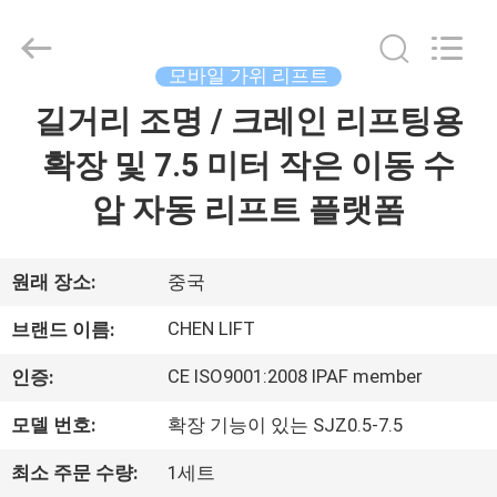
©
2014
-
2026
CHENLIFT
모바일 가위 리프트
(SUZHOU)
MACHINERY
길거리 조명 / 크레인 리프팅용
집
CO
LTD.
All
확장 및 7.5 미터 작은 이동 수
Rights
Reserved.
제
압 자동 리프트 플랫폼
품
원래 장소:
중국
우
CHEN LIFT
브랜드 이름:
리
CE ISO9001:2008 IPAF member
인증:
에
모델 번호:
확장 기능이 있는 SJZ0.5-7.5
관
최소 주문 수량:
1세트