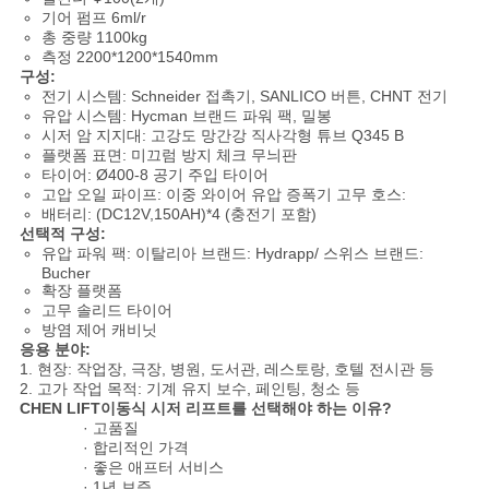
기어 펌프 6ml/r
총 중량 1100kg
측정 2200*1200*1540mm
개
구성:
전기 시스템: Schneider 접촉기, SANLICO 버튼, CHNT 전기
인
유압 시스템: Hycman 브랜드 파워 팩, 밀봉
시저 암 지지대: 고강도 망간강 직사각형 튜브 Q345 B
정
플랫폼 표면: 미끄럼 방지 체크 무늬판
타이어: Ø400-8 공기 주입 타이어
보
고압 오일 파이프: 이중 와이어 유압 증폭기 고무 호스:
배터리: (DC12V,150AH)*4 (충전기 포함)
선택적 구성:
보
유압 파워 팩: 이탈리아 브랜드: Hydrapp/ 스위스 브랜드:
Bucher
호
확장 플랫폼
고무 솔리드 타이어
정
방염 제어 캐비닛
응용 분야:
책
1. 현장: 작업장, 극장, 병원, 도서관, 레스토랑, 호텔 전시관 등
2. 고가 작업 목적: 기계 유지 보수, 페인팅, 청소 등
CHEN LIFT이동식 시저 리프트를 선택해야 하는 이유?
· 고품질
· 합리적인 가격
· 좋은 애프터 서비스
· 1년 보증