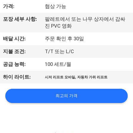
한
가격:
협상 가능
것
포장 세부 사항:
팔레트에서 또는 나무 상자에서 감싸
진 PVC 영화
공
배달 시간:
주문 확인 후 30일
장
지불 조건:
T/T 또는 L/C
투
공급 능력:
100 세트/월
어
,
하이 라이트:
시저 리프트 모바일
자동차 가위 리프트
품
최고의 가격
질
관
리