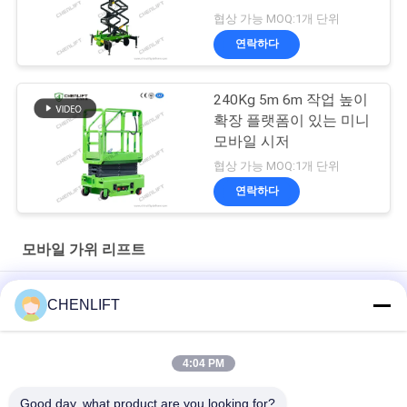
협상 가능 MOQ:1개 단위
연락하다
240Kg 5m 6m 작업 높이
확장 플랫폼이 있는 미니
모바일 시저
협상 가능 MOQ:1개 단위
연락하다
모바일 가위 리프트
7.5미터 수동 푸시 이동식 시저 리프트 X-리프트 플랫폼 500Kg
CHENLIFT
14M 소형 전동 가위 리프트, 전동 장치 포함, 적재 용량 450Kg
4:04 PM
미니 수동 밀기 3.9 미터 항 미끄러움 턱판과 함께 공기 작업 플랫
폼
Good day, what product are you looking for?