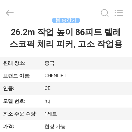
©
2014
-
2026
CHENLIFT
붐 승강기
(SUZHOU)
MACHINERY
26.2m 작업 높이 86피트 텔레
집
CO
LTD.
All
스코픽 체리 피커, 고소 작업용
Rights
Reserved.
제
품
원래 장소:
중국
CHENLIFT
브랜드 이름:
우
CE
인증:
리
htj
모델 번호:
에
최소 주문 수량:
1세트
관
가격:
협상 가능