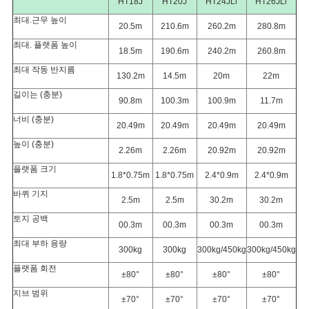
HT18J
HT20J
HT24JLi
HT26JLi
최대.근무 높이
20.5m
210.6m
260.2m
280.8m
개
최대. 플랫폼 높이
18.5m
190.6m
240.2m
260.8m
인
최대 작동 반지름
130.2m
14.5m
20m
22m
정
길이는 (충분)
90.8m
100.3m
100.9m
11.7m
너비 (충분)
보
20.49m
20.49m
20.49m
20.49m
높이 (충분)
보
2.26m
2.26m
20.92m
20.92m
플랫폼 크기
1.8*0.75m
1.8*0.75m
2.4*0.9m
2.4*0.9m
호
바퀴 기지
2.5m
2.5m
30.2m
30.2m
정
토지 공백
00.3m
00.3m
00.3m
00.3m
책
최대 부하 용량
300kg
300kg
300kg/450kg
300kg/450kg
플랫폼 회전
±80°
±80°
±80°
±80°
지브 범위
±70°
±70°
±70°
±70°