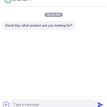
20.5m 작업 높이 공중 작업 플랫폼 망원경 붐 리프트
11:23 AM
26.2m 작업 높이 86피트 텔레스코픽 체리 피커, 고소 작업용
Good day, what product are you looking for?
모든
자체 추진 가위 리프
유압 리프트 플랫폼
트
모바일 가위 리프트
작은 가위 리프트
수직 승강장
항공 작업 플랫폼
붐 승강기
전기 순서 픽커
견적 요청