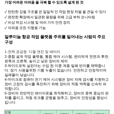
을
가장 어려운 어려움 을 극복 할 수 있도록 설계 된 것
요
✓ 탄탄한 강철 구조물 은 일일적 인 작업 현장 처벌 을 견딜 수 있다
✓ 완전한 확장에서 일관된 용량을 위해 고급 부하 모니터링
청
✓ 비상 하강 시스템 및 여러 가지 안전 장치
✓ 야외용 모든 지형용 기능
하
알루미늄 항공 작업 플랫폼 주위를 밀어내는 사람의 주요
구성
십
1-전력 공급원: 디젤 엔진 및 배터리
시
2-종합 설계 작업 플랫폼, 통합 제어 시스템, 편리하게 전면과 후면,
왼쪽과 오른쪽, 높이고 낮은 장비의 제어
오
3-하이드로릭 실린더는 수입 된 이중 계층 밀폐 반지를 채택합니
다. 장기 사용을위한 기름 누출이 없습니다. 안전하고 안정적이며
실패율이 낮습니다.
4-마이크로 컴퓨터 전기 제어 시스템은 장비 자체 검사를 지원하고
사
장비 고장의 검사를 촉진하기 위해 장비의 작동 역학을 신속히 파
악합니다.
이
5-장비의 전반적인 레이아웃을 최적화하고, 장비의 중력 중심의 편
차를 줄이고, 작동 토크를 균형을 맞추고, 장비의 안정성을 향상시
트
킵니다.
맵
모델