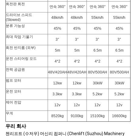
회전판
회전
연속 360°
연속 360°
연속 360°
연속 360°
드라이브 스피드
48km/h
48km/h
55km/h
55km/h
(Stowed)
분류 가능성
45%
45%
45%
45%
최대 작업 기울기
3°
3°
3°
3°
회전 반지름 (외부)
5m
5m
6.5m
6.5m
운전 스티어링 모드
4*2
4*2
4*2
4*2
전력 공급원
48V/420AH
48V/420AH
80V/500AH
80V/500AH
펌프 모터
12kw
12kw
30kW
30kW
운전 모터
3.3kw
3.3kw
5.2kw
5.2kw
제어 전압
12v
12v
12v
12v
무게
8520kg
9100kg
15100kg
16600kg
우리 회사
첸리프트 (수저우) 머신리 컴퍼니 (Chenlift (Suzhou) Machinery