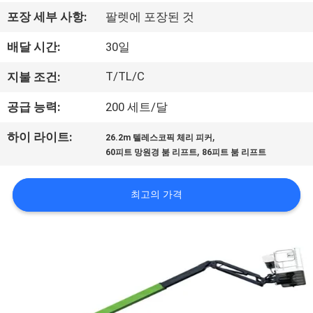
한
포장 세부 사항:
팔렛에 포장된 것
것
배달 시간:
30일
공
T/TL/C
지불 조건:
장
공급 능력:
200 세트/달
투
,
하이 라이트:
26.2m 텔레스코픽 체리 피커
,
60피트 망원경 붐 리프트
86피트 붐 리프트
어
최고의 가격
품
질
관
리