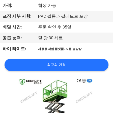
한
가격:
협상 가능
것
포장 세부 사항:
PVC 필름과 팔레트로 포장
공
배달 시간:
주문 확인 후 35일
장
공급 능력:
달 당 30 세트
투
,
하이 라이트:
자동동 작업 플랫폼
자동 승강장
어
최고의 가격
품
질
관
리