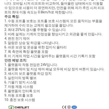
을
니다. 모바일 시저 리프트와 비교하여, 들어올린 상태에서도 이동할
수 있으므로 사용이 더 유연하지만, 안전을 위해 자가 추진 시저 리프
요
트의 최대 이동 속도는 0.8km/h로 제한됩니다.
주요 특징:
청
1. 수동 포트홀 보호는 포트홀 보호 시스템의 모든 움직이는 부품을
제거하여 수리 또는 교체의 필요성을 줄입니다.
2. 최대 25%의 경사를 주행할 수 있습니다.
하
3. 비례 설계는 기계의 안정성을 향상시키고 외관을 좋게 만듭니다.
4. 완전 전기 제어
십
5. 알람은 상승 및 하강을 나타냅니다.
6. 쉬운 보관 및 운송을 위한 접이식 울타리
시
7. 폭 측면에 확장 플랫폼 포함
8. 이 기계의 작업 시간을 알려주는 플랫폼의 시간 기록기 포함
오
안전 예방 조치:
1. 플랫폼의 작동 전압은 24V입니다.
2. 플랫폼 제어 및 지상 제어 패널 모두에 비상 정지 버튼이 있습니다.
3. 섀시의 보조 플랫폼 하강 장치
사
5. 실린더의 방폭 밸브
6. 기울기 방지 시스템
이
7. 자동 제동 시스템
8. 플랫폼의 인터록 도어
9. 자동 포트홀 보호
트
10. 충전 보호 시스템
맵