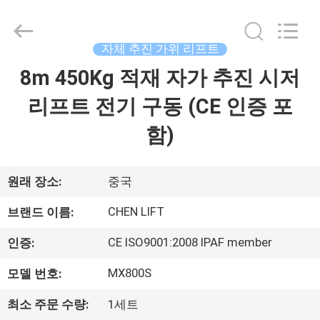
©
2014
-
2026
CHENLIFT
자체 추진 가위 리프트
(SUZHOU)
MACHINERY
8m 450Kg 적재 자가 추진 시저
집
CO
LTD.
All
리프트 전기 구동 (CE 인증 포
Rights
Reserved.
제
함)
품
원래 장소:
중국
우
CHEN LIFT
브랜드 이름:
리
CE ISO9001:2008 IPAF member
인증:
에
MX800S
모델 번호:
관
최소 주문 수량:
1세트