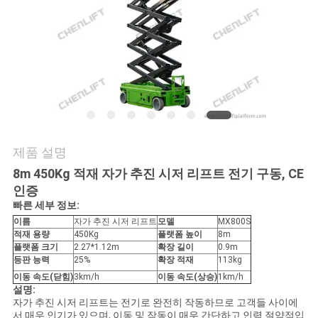
저
희
와
연
락
제품 설명
8m 450Kg 적재 자가 추진 시저 리프트 전기 구동, CE
뉴
인증
빠른 세부 정보:
스
이름
자가 추진 시저 리프트
모델
MX800S
적재 용량
450Kg
플랫폼 높이
8m
플랫폼 크기
2.27*1.12m
확장 길이
0.9m
등판 능력
25%
확장 적재
113kg
인
이동 속도(닫힘)
3km/h
이동 속도(상승)
1km/h
설명:
용
자가 추진 시저 리프트는 전기로 완전히 작동하므로 고객들 사이에
서 매우 인기가 있으며, 이동 및 작동이 매우 간단하고 인력 절약적입