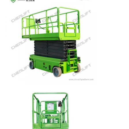
개
인
정
보
보
호
정
책